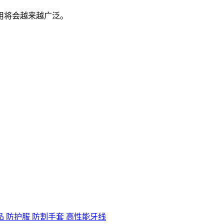
用将会越来越广泛。
品
防护服 防割手套
高性能牙线