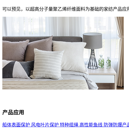
可以预见，以超高分子量聚乙烯纤维面料为基础的家纺产品应
产品应用
船体表面保护
风电叶片保护
特种缆绳
高性能鱼线
防弹防爆产